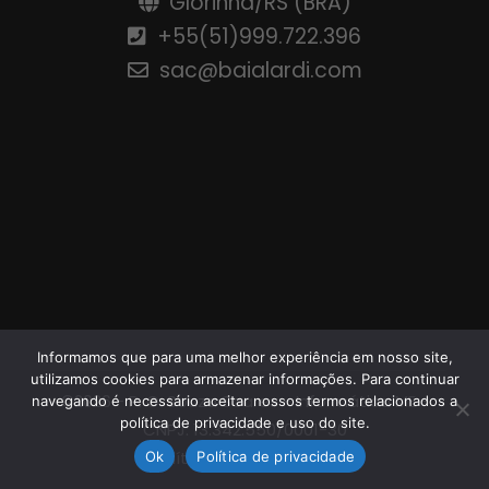
Glorinha/RS (BRA)
+55(51)999.722.396
sac@baialardi.com
Informamos que para uma melhor experiência em nosso site,
utilizamos cookies para armazenar informações. Para continuar
©2026 - P. O. Souza Soares - Informática ME -
navegando é necessário aceitar nossos termos relacionados a
política de privacidade e uso do site.
CNPJ: 13.342.550/0001-30
Política de privacidade
Ok
Política de privacidade